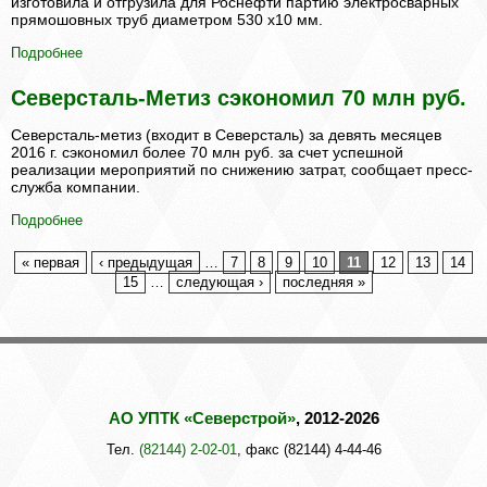
изготовила и отгрузила для Роснефти партию электросварных
прямошовных труб диаметром 530 х10 мм.
Подробнее
Северсталь-Метиз сэкономил 70 млн руб.
Северсталь-метиз (входит в Северсталь) за девять месяцев
2016 г. сэкономил более 70 млн руб. за счет успешной
реализации мероприятий по снижению затрат, сообщает пресс-
служба компании.
Подробнее
« первая
‹ предыдущая
…
7
8
9
10
11
12
13
14
15
…
следующая ›
последняя »
АО УПТК «Северстрой»
, 2012-2026
Тел.
(82144) 2-02-01
, факс (82144) 4-44-46