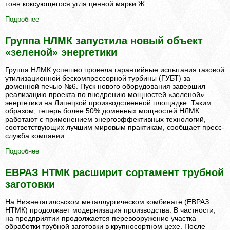
тонн коксующегося угля ценной марки Ж.
Подробнее
Группа НЛМК запустила новый объект
«зеленой» энергетики
Группа НЛМК успешно провела гарантийные испытания газовой
утилизационной бескомпрессорной турбины (ГУБТ) за
доменной печью №6. Пуск нового оборудования завершил
реализацию проекта по внедрению мощностей «зеленой»
энергетики на Липецкой производственной площадке. Таким
образом, теперь более 50% доменных мощностей НЛМК
работают с применением энергоэффективных технологий,
соответствующих лучшим мировым практикам, сообщает пресс-
служба компании.
Подробнее
ЕВРАЗ НТМК расширит сортамент трубной
заготовки
На Нижнетагилсьском металлургическом комбинате (ЕВРАЗ
НТМК) продолжает модернизация производства. В частности,
на предприятии продолжается перевооружение участка
обработки трубной заготовки в крупносортном цехе. После