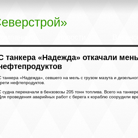
еверстрой»
компании
Новости
Ваканс
С танкера «Надежда» откачали мен
нефтепродуктов
С танкера «Надежда», севшего на мель с грузом мазута и дизельно
трети нефтепродуктов.
С судна перекачали в бензовозы 205 тонн топлива. Всего на танкер
Для проведения аварийных работ с берега к кораблю соорудили в