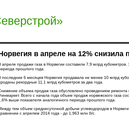
еверстрой»
компании
Новости
Ваканс
Норвегия в апреле на 12% снизила 
В апреле продажи газа в Норвегии составили 7,9 млрд кубометров.
периода прошлого года.
В последние 6 месяцев Норвегия продавала не менее 10 млрд кубом
проданы рекордные 11,1 млрд кубометров за два года.
Снижение объема продаж газа обусловлено проведением ремонта на
Финмаркет. Всего с начала года объем продаж норвежского газа сос
1,6% выше показателя аналогичного периода прошлого года.
Между тем объем среднесуточной добычи углеводородов в Норвегии
сравнении с апрелем 2014 года - до 1,963 млн б/с.