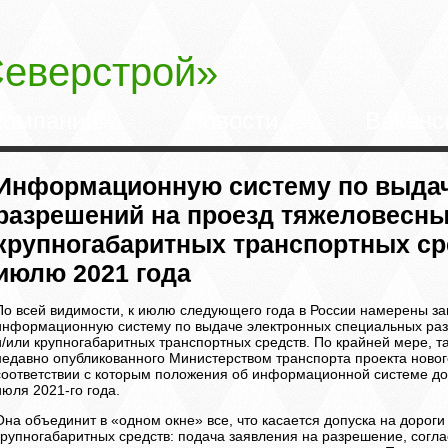
еверстрой»
компании
Новости
Ваканс
Информационную систему по выда
разрешений на проезд тяжеловесны
крупногабаритных транспортных сре
июлю 2021 года
По всей видимости, к июлю следующего года в России намерены за
информационную систему по выдаче электронных специальных ра
и/или крупногабаритных транспортных средств. По крайней мере, т
недавно опубликованного Министерством транспорта проекта новог
соответствии с которым положения об информационной системе долж
июля 2021-го года.
Она объединит в «одном окне» все, что касается допуска на дорог
крупногабаритных средств: подача заявления на разрешение, сог