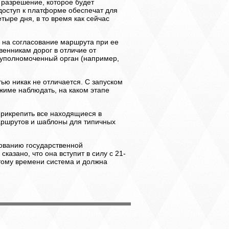
 разрешение, которое будет
доступ к платформе обеспечат для
тыре дня, в то время как сейчас
а на согласование маршрута при ее
венникам дорог в отличие от
 уполномоченный орган (например,
ью никак не отличается. С запуском
жиме наблюдать, на каком этапе
прикрепить все находящиеся в
аршрутов и шаблоны для типичных
ованию государственной
азано, что она вступит в силу с 21-
 этому времени система и должна