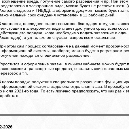
и возмещение вреда, получение самого разрешения и пр. При этом
представлено в электронном виде, можно будет не распечатывать (
Ространснадзора и ГИБДД), а оформить документ можно будет за че
максимальный срок ожидания установлен в 11 рабочих дней.
В частности, последнее станет возможно благодаря тому, что заявк
регистрации в электронном виде станет доступной сразу всем собст
действующего порядка, когда необходимо подать заявление в один
Росавтодор), а уж только он спускает запрос всем остальным.
При этом сам процесс согласования на данный момент прозрачност
информационной системы, наоборот, можно будет в регулярном ре
получения находится специальное разрешение.
Упростится и оформление заявки: в личном кабинете можно будет 
распоряжении транспортные средства, составить список частных м
перевозок и т.п.
В новом порядке получения специального разрешения функционир
информационной системы выделена отдельная глава. В преамбуле ск
го июля 2021-го года. То есть логично предположить, что как раз к
заработать.
12-2026