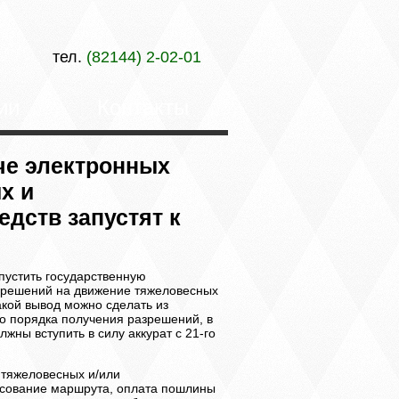
тел.
(82144) 2-02-01
ии
Контакты
че электронных
х и
дств запустят к
пустить государственную
зрешений на движение тяжеловесных
акой вывод можно сделать из
о порядка получения разрешений, в
ны вступить в силу аккурат с 21-го
и тяжеловесных и/или
ласование маршрута, оплата пошлины