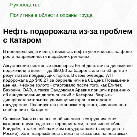
Руководство
Политика в области охраны труда
Нефть подорожала из-за проблем
с Катаром
В понедельник, 5 июня, стоимость нефти увеличилась на фоне
роста напряжённости в арабских регионах.
Августовские нефтяные фьючерсы Brent достаточно динамично
подскочили в цене — до $50,58 за баррель или на 63 цента к
результатам предыдущих торгов. В свою очередь, WTI
подорожала до $48,27 за баррель или на 61 цент. Повышение
цен на «чёрное золото» стартовало после того, как Египет,
Бахрейн, ОАЭ, а также Саудовская Аравия пришли к решению
об аннулировании дипотношений с Катаром. Закрыты
диппредставительства упомянутых стран в катарском
государстве. Планируется остановка морского, авиационного
сообщения с Катаром.
Санкции были введены по обвинению в сотрудничестве
катарского руководства с террористами, в том числе «Аль-
Каидой», а также «Исламским государством» (запрещена в
России). Хотя напряжённость пока не сказалась на поставках