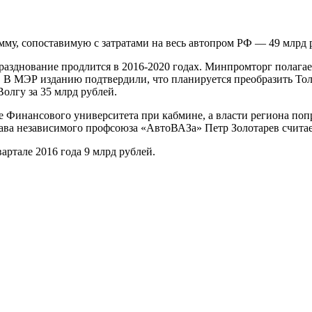
у, сопоставимую с затратами на весь автопром РФ — 49 млрд 
разднование продлится в 2016-2020 годах. Минпромторг полагает
. В МЭР изданию подтвердили, что планируется преобразить Тол
олгу за 35 млрд рублей.
 Финансового университета при кабмине, а власти региона попр
ава независимого профсоюза «АвтоВАЗа» Петр Золотарев считает
ртале 2016 года 9 млрд рублей.